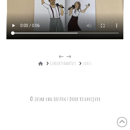
HOME
GEBOORTEKAARTJES
LOUIS
© Joska van Oosten | Door
Vischvijver