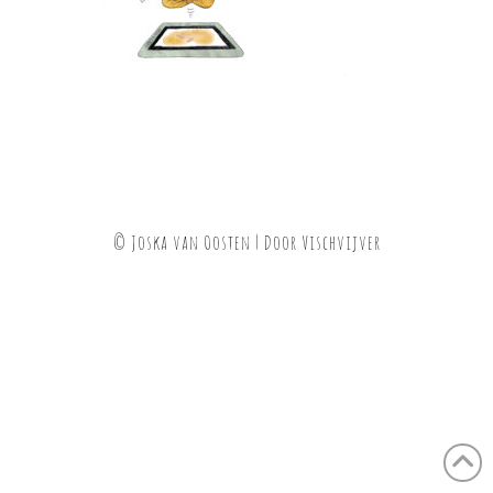
© Joska van Oosten | Door
Vischvijver