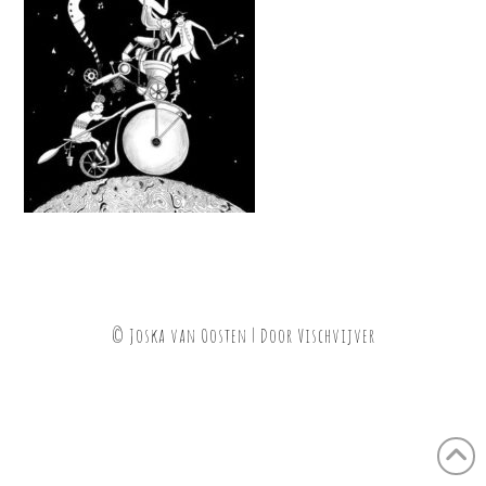
© Joska van Oosten | Door
Vischvijver