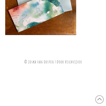
© Joska van Oosten | Door
Vischvijver