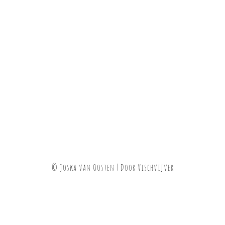
© Joska van Oosten | Door
Vischvijver