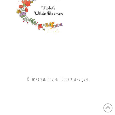
© Joska van Oosten | Door
Vischvijver