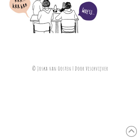
© Joska van Oosten | Door
Vischvijver