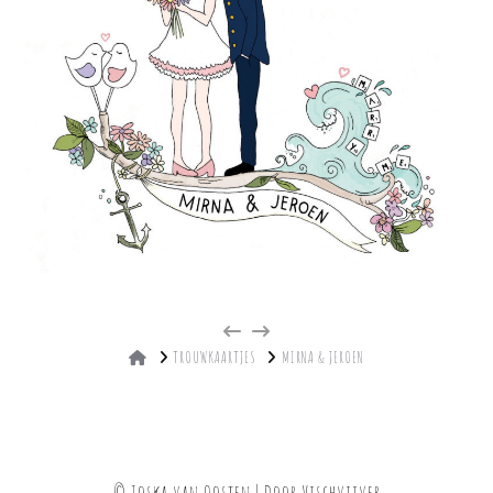
HOME
TROUWKAARTJES
MIRNA & JEROEN
© Joska van Oosten | Door
Vischvijver