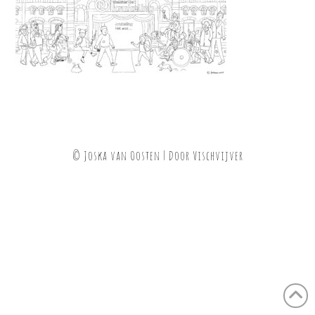
© Joska van Oosten | Door
Vischvijver