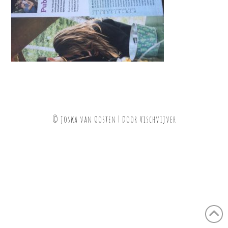
© Joska van Oosten | Door
Vischvijver