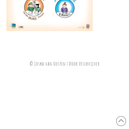
© Joska van Oosten | Door
Vischvijver