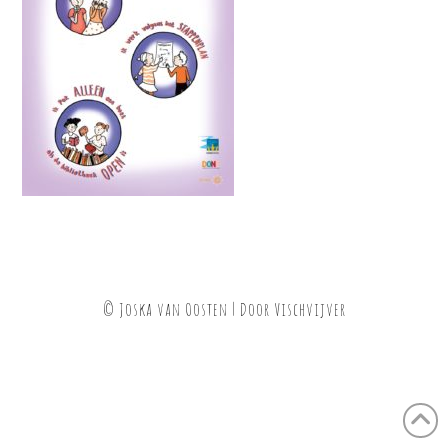
© Joska van Oosten | Door
Vischvijver