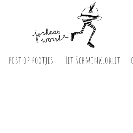
post op pootjes
Het Schminkloklet