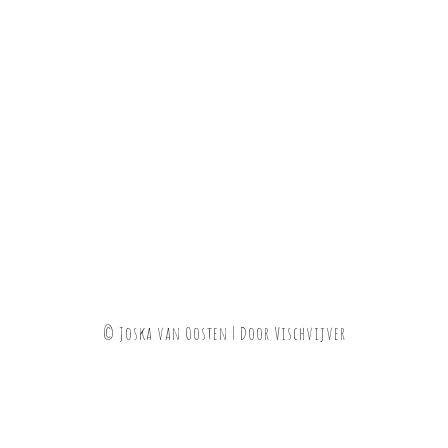
© Joska van Oosten | Door
Vischvijver