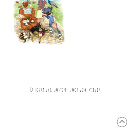
© Joska van Oosten | Door
Vischvijver