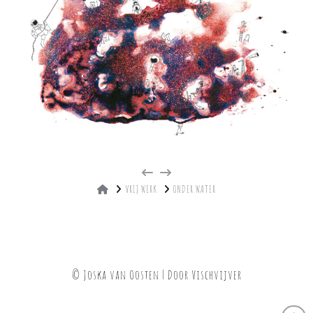
HOME
VRIJ WERK
ONDER WATER
© Joska van Oosten | Door
Vischvijver