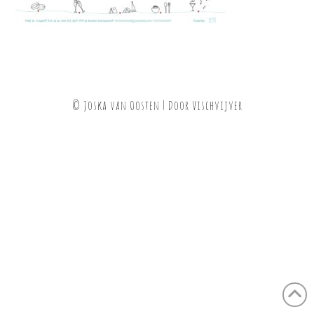
© Joska van Oosten | Door
Vischvijver