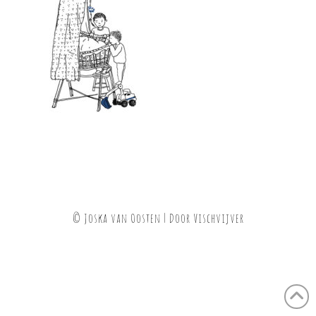
© Joska van Oosten | Door
Vischvijver