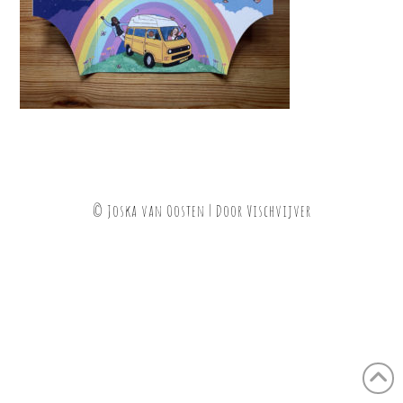
© Joska van Oosten | Door
Vischvijver