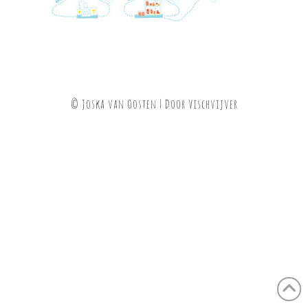
© Joska van Oosten | Door
Vischvijver