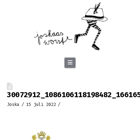
Navigation
30072912_1086106118198482_16616
Joska
15 juli 2022