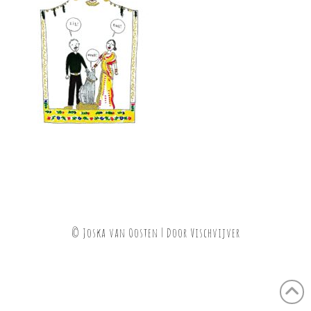
© Joska van Oosten | Door
Vischvijver