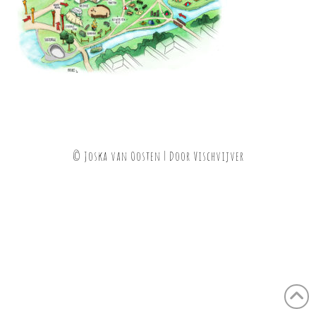
© Joska van Oosten | Door
Vischvijver