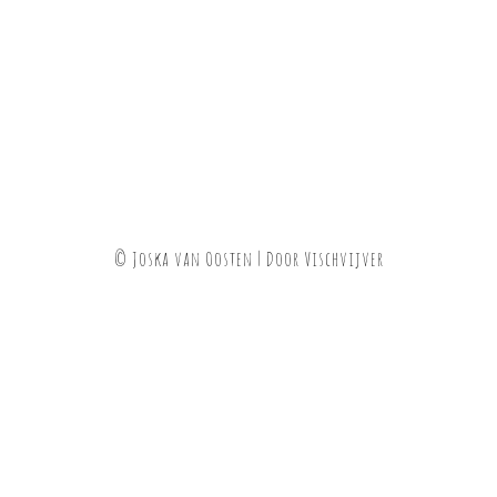
© Joska van Oosten | Door
Vischvijver