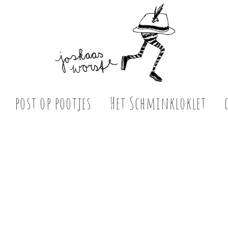
post op pootjes
Het Schminkloklet