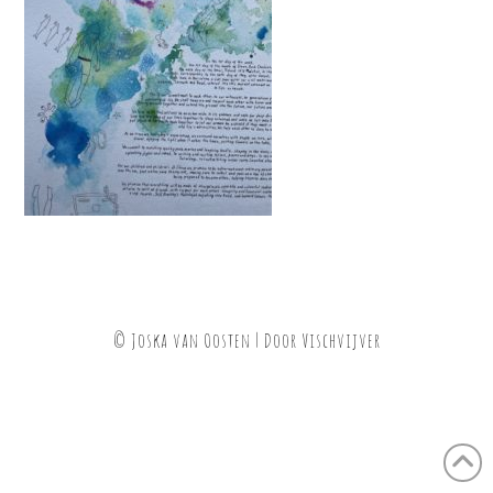
© Joska van Oosten | Door
Vischvijver