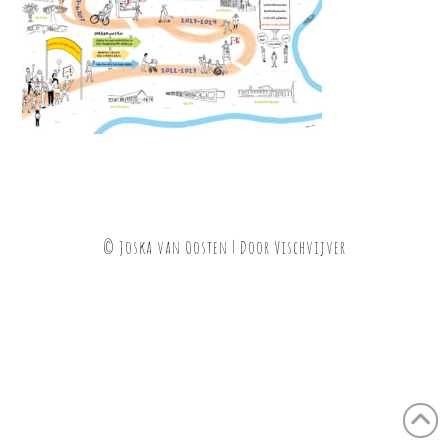
© Joska van Oosten | Door
Vischvijver