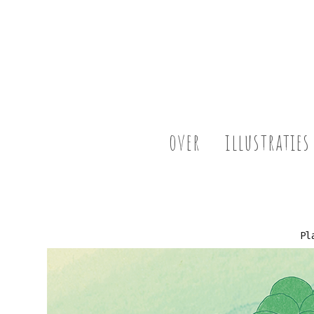
over
illustraties
Pl