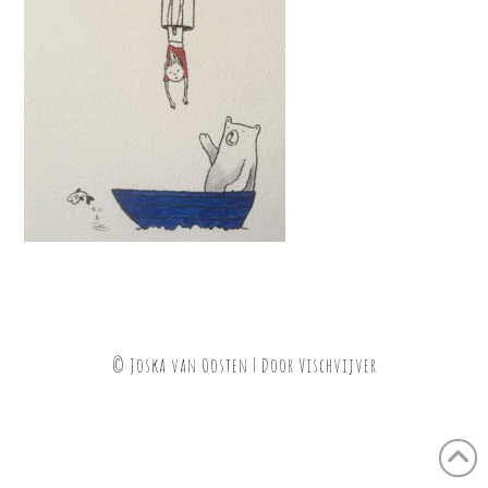
© Joska van Oosten | Door
Vischvijver