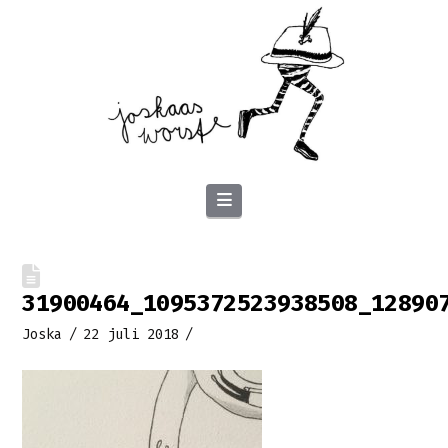
Navigation
31900464_1095372523938508_12890
Joska
22 juli 2018