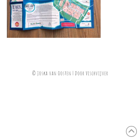
© Joska van Oosten | Door
Vischvijver