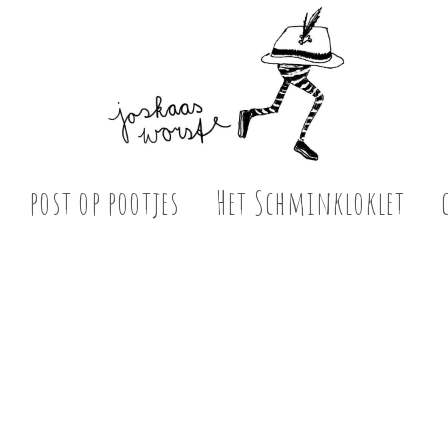
post op pootjes
Het Schminkloklet