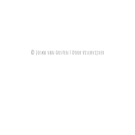
© Joska van Oosten | Door
Vischvijver