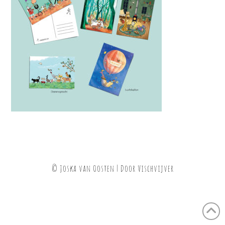
© Joska van Oosten | Door
Vischvijver