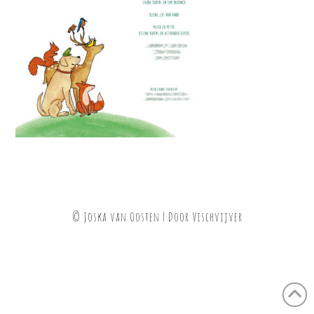
© Joska van Oosten | Door
Vischvijver