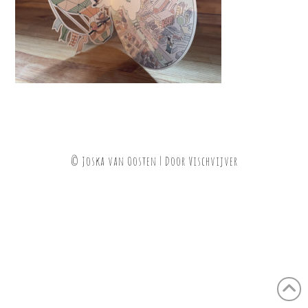
© Joska van Oosten | Door
Vischvijver